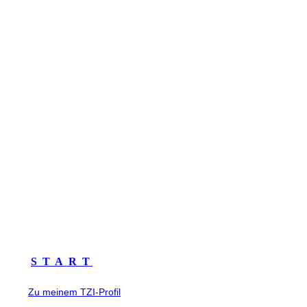
S T A R T
Zu meinem TZI-Profil